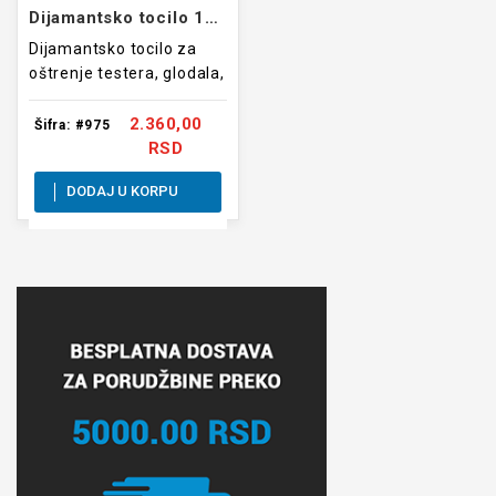
Dijamantsko tocilo 150mm
Dijamantsko tocilo za
oštrenje testera, glodala,
burgija, noževa i sl.
2.360,00
Šifra: #975
RSD
DODAJ U KORPU