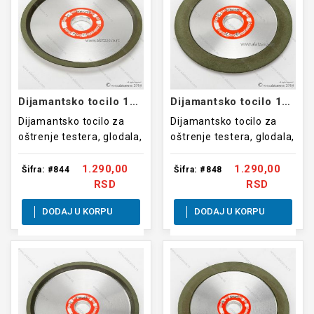
Dijamantsko tocilo 125mm
Dijamantsko tocilo 125mm
Dijamantsko tocilo za
Dijamantsko tocilo za
oštrenje testera, glodala,
oštrenje testera, glodala,
burgija, noževa i sl.
burgija, noževa i sl.
1.290,00
1.290,00
Šifra: #844
Šifra: #848
RSD
RSD
DODAJ U KORPU
DODAJ U KORPU