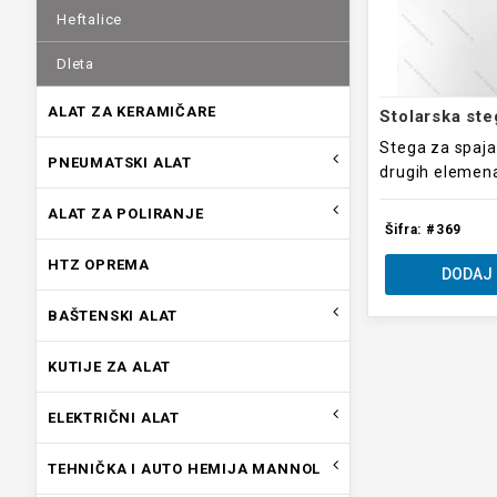
Heftalice
Dleta
ALAT ZA KERAMIČARE
Stega za spaja
PNEUMATSKI ALAT
drugih elemen
ALAT ZA POLIRANJE
Šifra: #369
HTZ OPREMA
DODAJ 
BAŠTENSKI ALAT
KUTIJE ZA ALAT
ELEKTRIČNI ALAT
TEHNIČKA I AUTO HEMIJA MANNOL