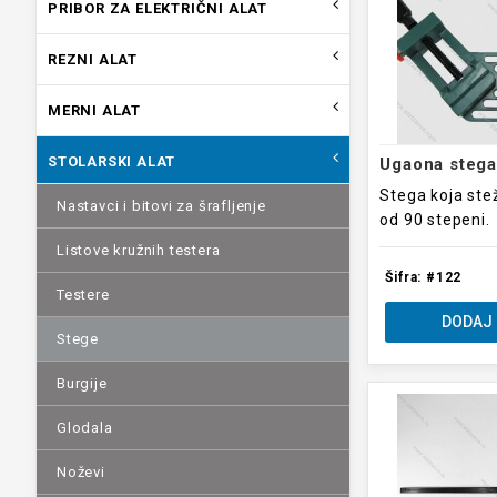
PRIBOR ZA ELEKTRIČNI ALAT
REZNI ALAT
MERNI ALAT
STOLARSKI ALAT
Ugaona stega
Stega koja ste
Nastavci i bitovi za šrafljenje
od 90 stepeni.
Listove kružnih testera
Šifra: #122
Testere
DODAJ 
Stege
Burgije
Glodala
Noževi