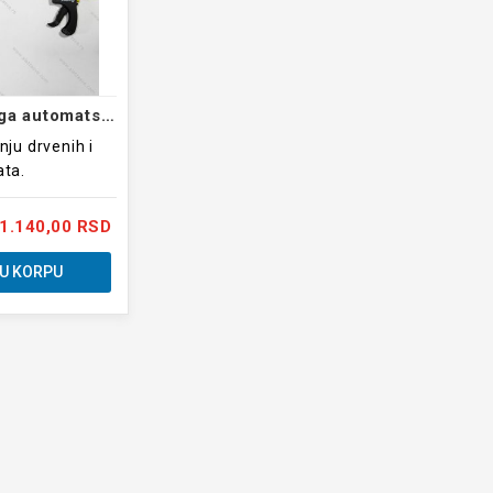
Stolarska stega automatska 457mm
nju drvenih i
ata.
1.140,00 RSD
U KORPU