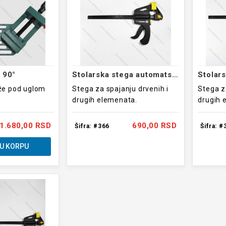
 90°
Stolarska stega automatska 203mm
že pod uglom
Stega za spajanju drvenih i
Stega z
drugih elemenata.
drugih 
1.680,00 RSD
690,00 RSD
Šifra: #366
Šifra: #
U KORPU