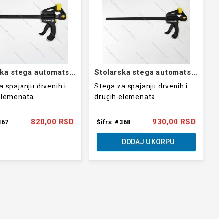
Stolarska stega automatska 304mm
Stolarska stega automatska 406mm
a spajanju drvenih i
Stega za spajanju drvenih i
elemenata.
drugih elemenata.
820,00 RSD
930,00 RSD
367
Šifra: #368
DODAJ U KORPU