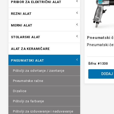
PRIBOR ZA ELEKTRIČNI ALAT
REZNI ALAT
MERNI ALAT
STOLARSKI ALAT
Pneumatski č
Pneumatski če
ALAT ZA KERAMIČARE
PNEUMATSKI ALAT
Šifra: #1330
Pištolji za odvrtanje / zavrtanje
DODAJ 
Pneumatske račne
Dizalice
Pištolji za farbanje
Pištolji za izduvavanje i naduvavanje