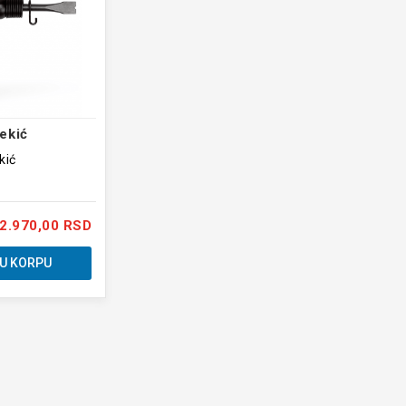
ekić
kić
2.970,00 RSD
U KORPU