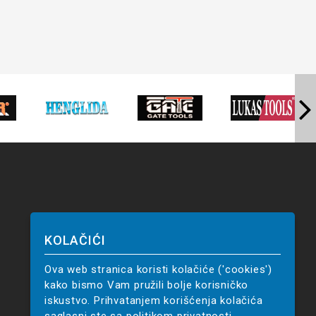
KOLAČIĆI
Ova web stranica koristi kolačiće ('cookies')
kako bismo Vam pružili bolje korisničko
iskustvo. Prihvatanjem korišćenja kolačića