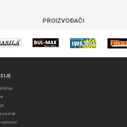
PROIZVOĐAČI
CIJE
išćenja
je
je
a povrat
rivatnosti