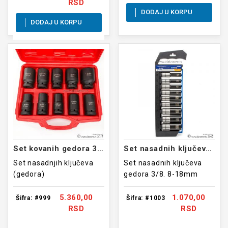
RSD
DODAJ U KORPU
DODAJ U KORPU
Set kovanih gedora 3/4 17-41mm 10 kom
Set nasadnih ključeva gedora 3/8. 8-18mm
Set nasadnjih ključeva
Set nasadnih ključeva
(gedora)
gedora 3/8. 8-18mm
5.360,00
1.070,00
Šifra: #999
Šifra: #1003
RSD
RSD