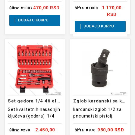
3 kom
470,00 RSD
1.170,00
Šifra: #1007
Šifra: #1008
RSD
DODAJ U KORPU
DODAJ U KORPU
Set gedora 1/4 46 elemenata SRUNV
Zglob kardanski sa kuglom 1/2
Set kvalitetnih nasadnjih
kardanski zglob 1/2 za
ključeva (gedora) 1/4
pneumatski pistolj.
2.450,00
980,00 RSD
Šifra: #290
Šifra: #976