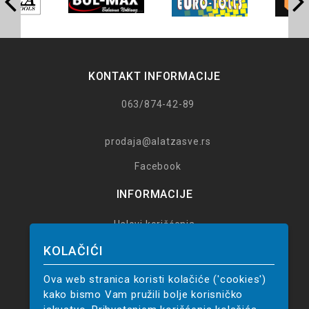
KONTAKT INFORMACIJE
063/874-42-89
prodaja@alatzasve.rs
Facebook
INFORMACIJE
Uslovi korišćenja
Poručivanje
KOLAČIĆI
Reklamacije
Ova web stranica koristi kolačiće ('cookies')
14 dana za povrat
kako bismo Vam pružili bolje korisničko
Politika privatnosti