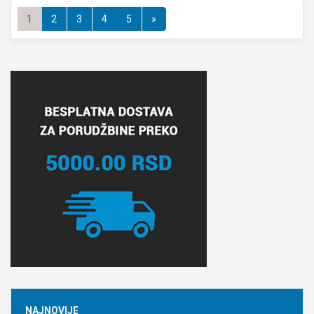
1
2
3
4
5
»
NAJNOVIJE