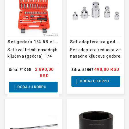
Set gedora 1/4 53 elemenata SRUNV
Set adaptera za gedore 5 kom
Set kvalitetnih nasadnjih
Set adaptera reducira za
ključeva (gedora) 1/4
nasadne kljuceve gedore
5 kom
2.890,00
490,00 RSD
Šifra: #1065
Šifra: #1067
RSD
DODAJ U KORPU
DODAJ U KORPU