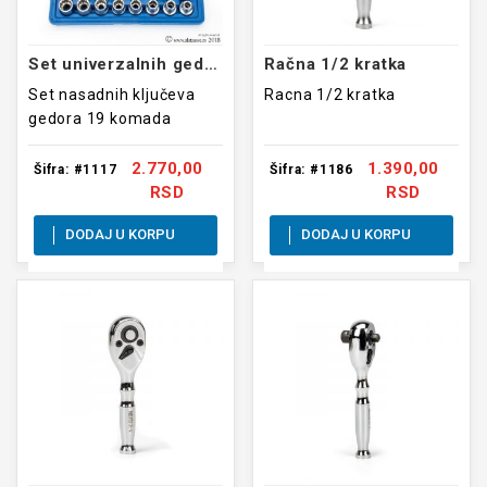
Set univerzalnih gedora 1/2 8-32mm
Račna 1/2 kratka
Set nasadnih ključeva
Racna 1/2 kratka
gedora 19 komada
2.770,00
1.390,00
Šifra: #1117
Šifra: #1186
RSD
RSD
DODAJ U KORPU
DODAJ U KORPU