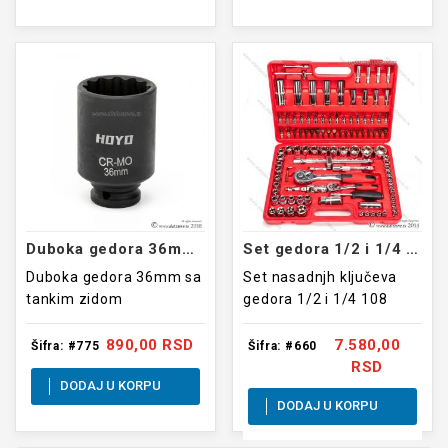
Duboka gedora 36mm tanak zid
Set gedora 1/2 i 1/4 108 elemenata SRUNV
Duboka gedora 36mm sa
Set nasadnjh ključeva
tankim zidom
gedora 1/2 i 1/4 108
elemenata
890,00 RSD
7.580,00
Šifra: #775
Šifra: #660
RSD
DODAJ U KORPU
DODAJ U KORPU