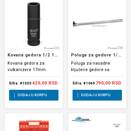
Kovana gedora 1/2 17mm
Poluga za gedore 1/2 380mm
Kovana gedora za
Poluga za nasadne
vulkanizere 17mm
ključeve gedore sa
prikljuckom od 1/2 cola
dužine 380mm
420,00 RSD
790,00 RSD
Šifra: #1005
Šifra: #1049
DODAJ U KORPU
DODAJ U KORPU