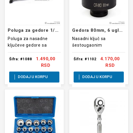
Poluga za gedore 1/2 600mm
Gedora 80mm, 6 uglova, 1col
Poluga za nasadne
Nasadni ključ sa
ključeve gedore sa
šestougaonim
prikljuckom od 1/2 cola
unutrašnim profilom
dužine 600mm
80mm
1.490,00
4.170,00
Šifra: #1088
Šifra: #1102
RSD
RSD
DODAJ U KORPU
DODAJ U KORPU