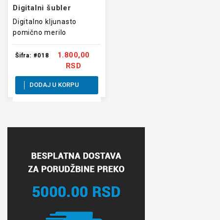
Digitalni šubler
Digitalno kljunasto
pomično merilo
1.800,00
Šifra: #018
RSD
DODAJ U KORPU