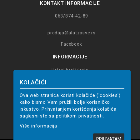
KONTAKT INFORMACIJE
063/874-42-89
prodaja@alatzasve.rs
Facebook
INFORMACIJE
Uslovi korišćenja
Poručivanje
KOLAČIĆI
Reklamacije
Ova web stranica koristi kolačiće ('cookies')
14 dana za povrat
kako bismo Vam pružili bolje korisničko
Politika privatnosti
iskustvo. Prihvatanjem korišćenja kolačića
saglasni ste sa politikom privatnosti.
Upustvo za poručivanje
Više informacija
PRIHVATAM