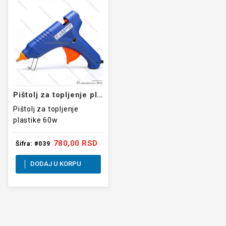
Pištolj za topljenje plastike 60w
Pištolj za topljenje
plastike 60w
780,00 RSD
Šifra: #039
DODAJ U KORPU