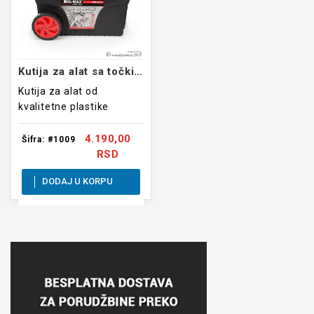
Kutija za alat sa točkićima
Kutija za alat od
kvalitetne plastike
dimenzija 620x400x420mm
4.190,00
Šifra: #1009
RSD
DODAJ U KORPU