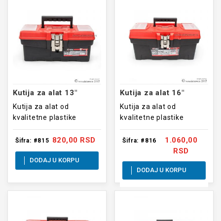
Kutija za alat 13"
Kutija za alat 16"
Kutija za alat od
Kutija za alat od
kvalitetne plastike
kvalitetne plastike
dimenzija
dimenzija 400x200x190mm
320x160x130mm
820,00 RSD
1.060,00
Šifra: #815
Šifra: #816
RSD
DODAJ U KORPU
DODAJ U KORPU