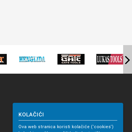
KOLAČIĆI
Ova web stranica koristi kolačiće ('cookies')