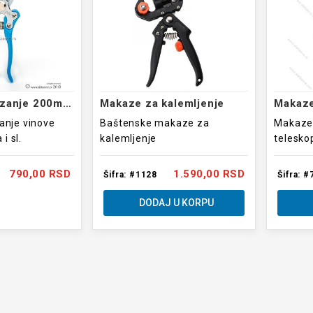
Makaze za rezanje 200mm PROFI
Makaze za kalemljenje
anje vinove
Baštenske makaze za
Makaze
i sl.
kalemljenje
telesko
790,00 RSD
1.590,00 RSD
Šifra: #1128
Šifra: #
DODAJ U KORPU