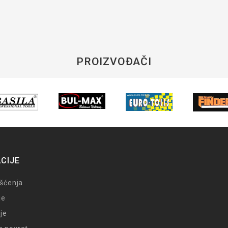
PROIZVOĐAČI
CIJE
išćenja
je
je