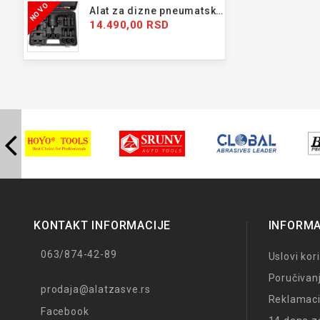
NOVO
Alat za dizne pneumatski 24 kom
14.490,00 RSD
KONTAKT INFORMACIJE
INFORMA
063/874-42-89
Uslovi kor
Poručivan
prodaja@alatzasve.rs
Reklamaci
Facebook