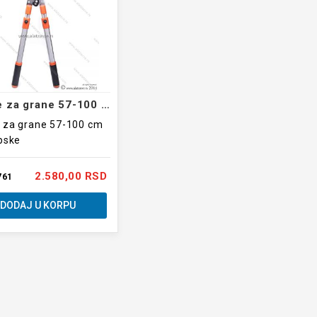
Makaze za grane 57-100 cm
 za grane 57-100 cm
pske
2.580,00 RSD
761
DODAJ U KORPU