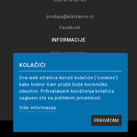
prodaja@alatzasve.rs
Facebook
INFORMACIJE
Uslovi korišćenja
Poručivanje
KOLAČIĆI
Reklamacije
Ova web stranica koristi kolačiće ('cookies')
14 dana za povrat
kako bismo Vam pružili bolje korisničko
Politika privatnosti
iskustvo. Prihvatanjem korišćenja kolačića
saglasni ste sa politikom privatnosti.
Upustvo za poručivanje
Više informacija
PRIHVATAM
Alat za sve
Copiright By
© 2026