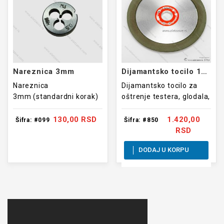
Nareznica 3mm
Dijamantsko tocilo 150mm
Nareznica
Dijamantsko tocilo za
3mm (standardni korak)
oštrenje testera, glodala,
burgija, noževa i sl.
130,00 RSD
1.420,00
Šifra: #099
Šifra: #850
RSD
DODAJ U KORPU