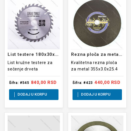
List testere 180x30x30
Rezna ploča za metal 355x3.0x25.4
List kružne testere za
Kvalitetna rezna ploča
sečenje drveta
za metal 355x3.0x25.4
840,00 RSD
440,00 RSD
Šifra: #545
Šifra: #423
DODAJ U KORPU
DODAJ U KORPU