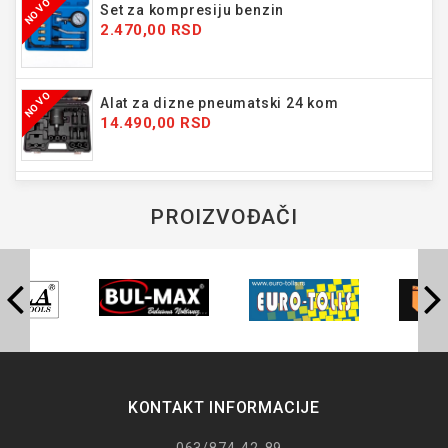
NOVO
Set za kompresiju benzin
2.470,00 RSD
NOVO
Alat za dizne pneumatski 24 kom
14.490,00 RSD
PROIZVOĐAČI
KONTAKT INFORMACIJE
063/874-42-89