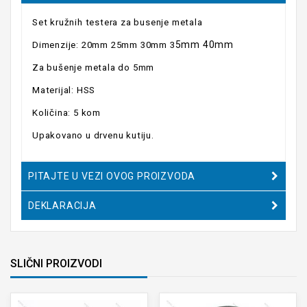
Set kružnih testera za busenje metala
5mm 40mm
Dimenzije: 20mm 25mm 30mm 3
Za bušenje metala do 5mm
Materijal: HSS
Količina: 5 kom
Upakovano u drvenu kutiju.
PITAJTE U VEZI OVOG PROIZVODA
DEKLARACIJA
SLIČNI PROIZVODI