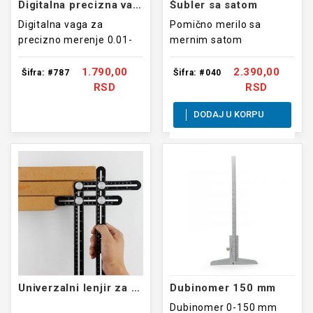
Digitalna precizna vaga 0.01-500g
Šubler sa satom
Digitalna vaga za
Pomično merilo sa
precizno merenje 0.01-
mernim satom
500 grama
1.790,00
2.390,00
Šifra: #787
Šifra: #040
RSD
RSD
DODAJ U KORPU
Univerzalni lenjir za kopiranje uglova
Dubinomer 150 mm
Dubinomer 0-150 mm