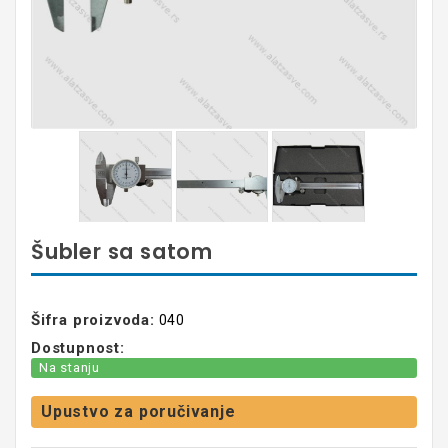
Šubler sa satom
Šifra proizvoda:
040
Dostupnost:
Na stanju
Upustvo za poručivanje