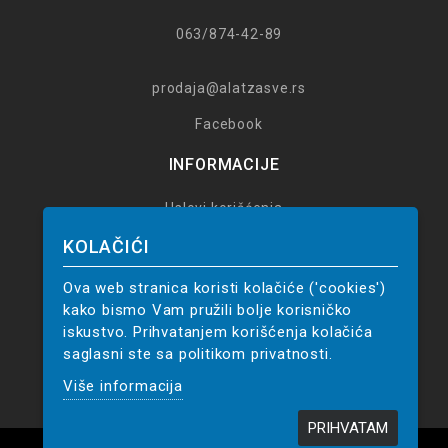
063/874-42-89
prodaja@alatzasve.rs
Facebook
INFORMACIJE
Uslovi korišćenja
Poručivanje
KOLAČIĆI
Reklamacije
Ova web stranica koristi kolačiće ('cookies')
14 dana za povrat
kako bismo Vam pružili bolje korisničko
Politika privatnosti
iskustvo. Prihvatanjem korišćenja kolačića
saglasni ste sa politikom privatnosti.
Upustvo za poručivanje
Više informacija
PRIHVATAM