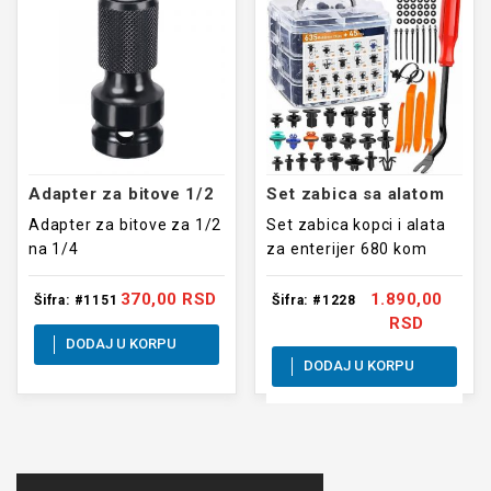
Adapter za bitove 1/2
Set zabica sa alatom
Adapter za bitove za 1/2
Set zabica kopci i alata
na 1/4
za enterijer 680 kom
370,00 RSD
1.890,00
Šifra: #1151
Šifra: #1228
RSD
DODAJ U KORPU
DODAJ U KORPU