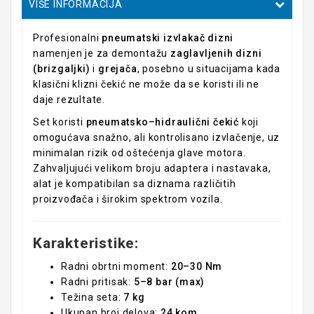
VIŠE INFORMACIJA
Profesionalni
pneumatski izvlakač dizni
namenjen je za demontažu
zaglavljenih dizni
(brizgaljki)
i
grejača
, posebno u situacijama kada
klasični klizni čekić ne može da se koristi ili ne
daje rezultate.
Set koristi
pneumatsko–hidraulični čekić
koji
omogućava snažno, ali kontrolisano izvlačenje, uz
minimalan rizik od oštećenja glave motora.
Zahvaljujući velikom broju adaptera i nastavaka,
alat je kompatibilan sa diznama različitih
proizvođača i širokim spektrom vozila.
Karakteristike:
Radni obrtni moment:
20–30 Nm
Radni pritisak:
5–8 bar (max)
Težina seta:
7 kg
Ukupan broj delova:
24 kom