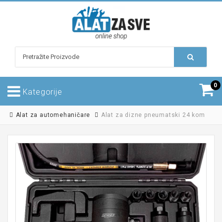
0
Kategorije
Alat za automehaničare
Alat za dizne pneumatski 24 kom