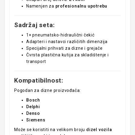
Namenjen za
profesionalnu upotrebu
Sadržaj seta:
1× pneumatsko-hidraulični čekić
Adapteri i nastavci različitih dimenzija
Specijalni prihvati za dizne i grejače
Čvrsta plastična kutija za skladištenje i
transport
Kompatibilnost:
Pogodan za dizne proizvođača:
Bosch
Delphi
Denso
Siemens
Može se koristiti na velikom broju
dizel vozila