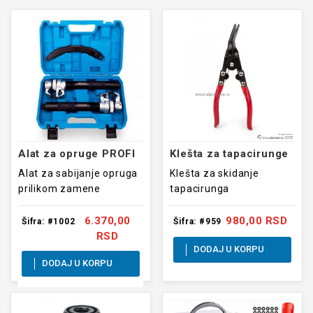
Alat za opruge PROFI
Klešta za tapacirunge
Alat za sabijanje opruga
Klešta za skidanje
prilikom zamene
tapacirunga
amortizera.
6.370,00
980,00 RSD
Šifra: #1002
Šifra: #959
RSD
DODAJ U KORPU
DODAJ U KORPU