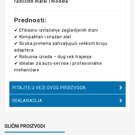
različitih marki i modela
.
Prednosti:
✔ Efikasno izvlačenje zaglavljenih dizni
✔ Kompaktan i snažan alat
✔ Široka primena zahvaljujući velikom broju
adaptera
✔ Robusna izrada – dug vek trajanja
✔ Idealan za auto-servise i profesionalne
mehaničare
PITAJTE U VEZI OVOG PROIZVODA
DEKLARACIJA
SLIČNI PROIZVODI