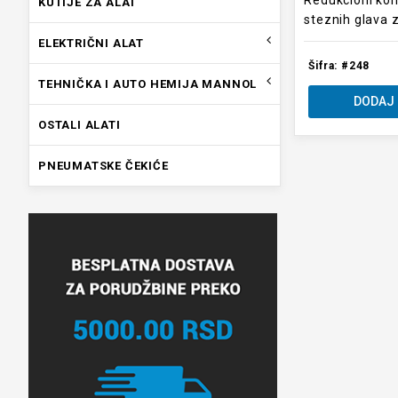
Redukcioni ko
KUTIJE ZA ALAT
steznih glava 
ELEKTRIČNI ALAT
Šifra: #248
TEHNIČKA I AUTO HEMIJA MANNOL
DODAJ 
OSTALI ALATI
PNEUMATSKE ČEKIĆE