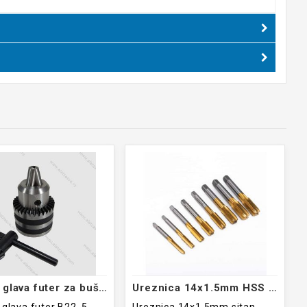
Stezna glava futer za bušilice 5-20mm
Ureznica 14x1.5mm HSS TiN