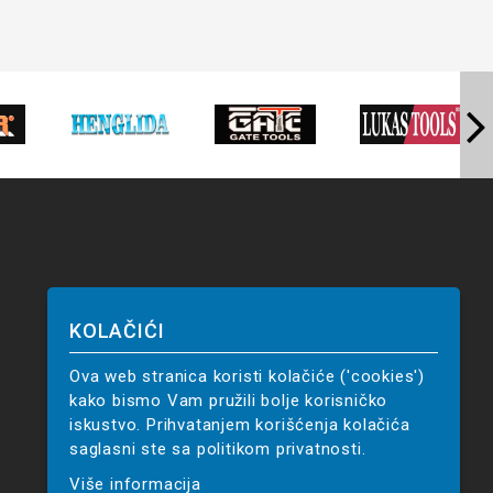
KOLAČIĆI
Ova web stranica koristi kolačiće ('cookies')
kako bismo Vam pružili bolje korisničko
iskustvo. Prihvatanjem korišćenja kolačića
saglasni ste sa politikom privatnosti.
Više informacija