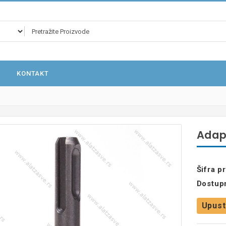
KONTAKT
Adap
Šifra p
Dostup
Upust