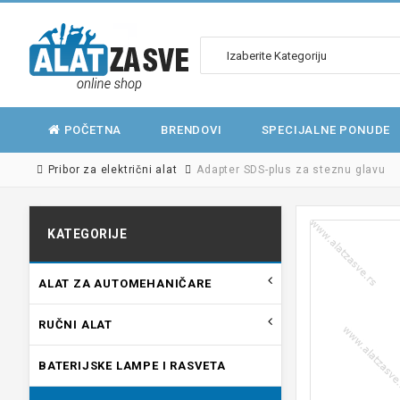
POČETNA
BRENDOVI
SPECIJALNE PONUDE
Pribor za električni alat
Adapter SDS-plus za steznu glavu
KATEGORIJE
ALAT ZA AUTOMEHANIČARE
RUČNI ALAT
BATERIJSKE LAMPE I RASVETA