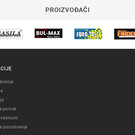
PROIZVOĐAČI
CIJE
išćenja
je
je
a povrat
rivatnosti
a poručivanje