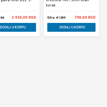
glava futer B22 5-
Ureznica 14x1.5mm sitan
korak
2.950,00 RSD
790,00 RSD
246
Šifra: #1289
DODAJ U KORPU
DODAJ U KORPU