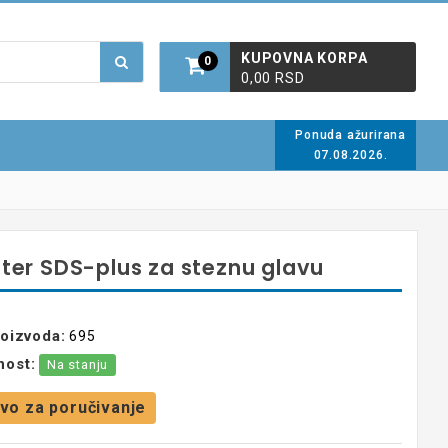
KUPOVNA KORPA
0
0,00 RSD
Ponuda ažurirana
07.08.2026.
ter SDS-plus za steznu glavu
roizvoda:
695
nost:
Na stanju
vo za poručivanje