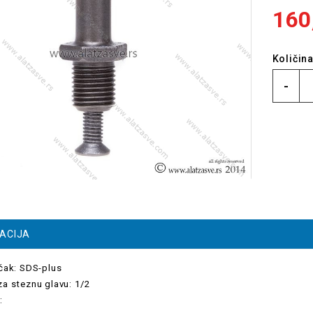
160
Količin
-
MACIJA
učak: SDS-plus
za steznu glavu: 1/2
: