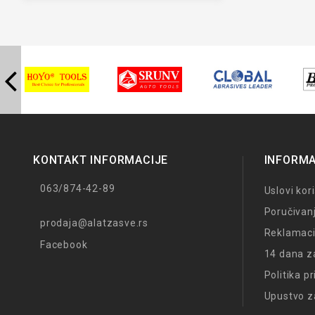
KONTAKT INFORMACIJE
INFORMA
063/874-42-89
Uslovi kor
Poručivan
prodaja@alatzasve.rs
Reklamaci
Facebook
14 dana z
Politika p
Upustvo z