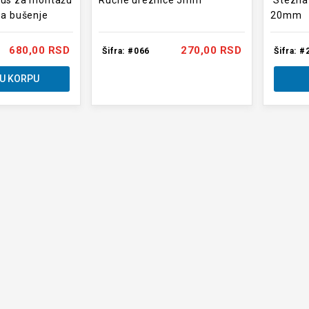
nus za montažu
Ručne ureznice 5mm
Stezna 
za bušenje
20mm
680,00 RSD
270,00 RSD
Šifra: #066
Šifra: #
U KORPU