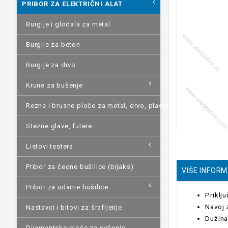
PRIBOR ZA ELEKTRIČNI ALAT
Burgije i glodala za metal
Burgije za beton
Burgije za drvo
Krune za bušenje
Rezne i brusne ploče za metal, drvo, plastiku, kamen
Stezne glave, futere
Listovi testera
Pribor za čeone bušilice (bijaks)
VIŠE INFOR
Pribor za udarne bušilice
Priklj
Navoj 
Nastavci i bitovi za šrafljenje
Dužina
Dijamantske ploče za sečenje