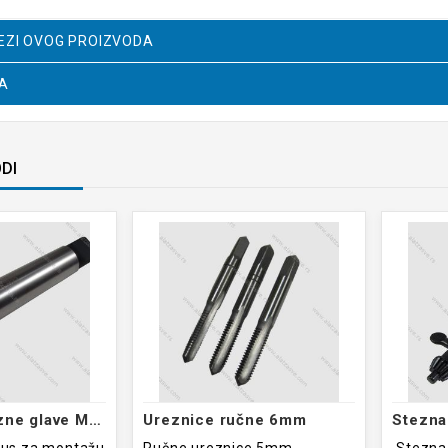
VEZI OVOG PROIZVODA
JA
ODI
Konus za stezne glave MK3-B22
Ureznice ručne 6mm